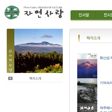
화산섬 
기억속의
제주해