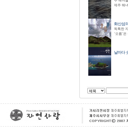
주 해녀들
제주 해녀
화산섬의
독특한 지
‘오름’은
날마다 