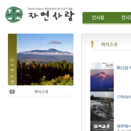
화산섬 
기억속의
제주해