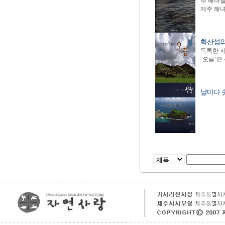
주 해녀들
제주 해녀
화산섬의
독특한 지
‘오름’은
날마다 