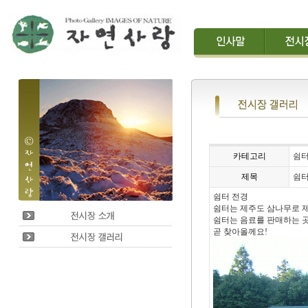
카테고리
쉼
제목
쉼
쉼터 전경
쉼터는 제주도 삼나무로 
쉼터는 음료를 판매하는 
곧 찾아올께요!