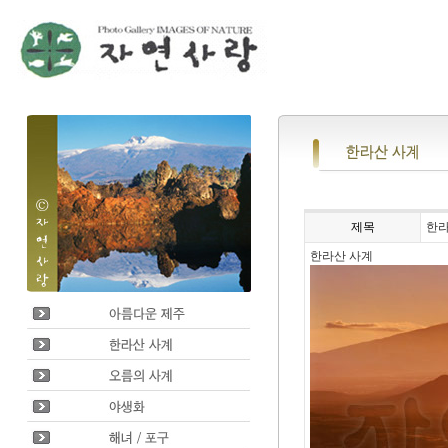
제목
한라
한라산 사계