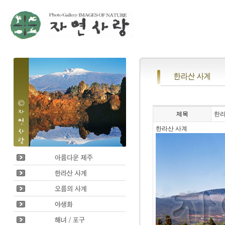
제목
한라
한라산 사계