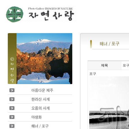
제목
포
포구