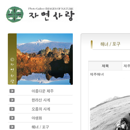
제목
제
제주해녀