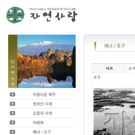
제목
포
포구