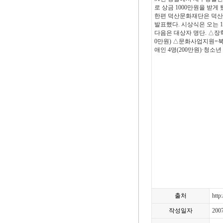
로 상금 1000만원을 받게 
한편 덕산문화재단은 덕산
발표했다. 시상식은 오는 1
다음은 대상자 명단. △장
0만원) △문화사업지원=북제
애인 4명(200만원)·청소년 1
출처
http
작성일자
200