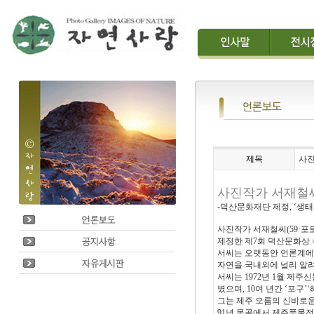
제목
사진
사진작가 서재철씨
-덕산문화재단 제정, ‘생태
사진작가 서재철씨(59·
제정한 제7회 덕산문화상
서씨는 오랫동안 언론계에
자연을 국내외에 널리 알려
서씨는 1972년 1월 제
볐으며, 10여 년간 ‘포
그는 제주 오름의 신비로운 
91년 몽골에서 제주풍물전 