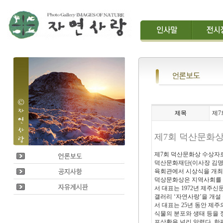
제목
제7
제7회 덕산문화
제7회 덕산문화상 수상자로
덕산문화재단(이사장 김명신
육회관에서 시상식을 개최한
덕상문화상은 지역사회를 
서 대표는 1972년 제주신
갤러리 ‘자연사랑’을 개설
서 대표는 25년 동안 제
식물의 분포와 생태 등을 
포상황을 널리 알렸다. 한