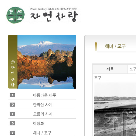
제목
포
포구