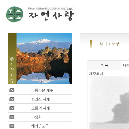
제목
제
제주해녀