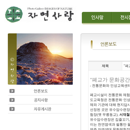
제목
"폐
"폐교가 문화공간
- 전통문화와 인성교육센터
폐교시설이 전통문화 체험
도교육청은 전통문화·인성
체와 기관에 대해 현지답사
선정된 곳은 유수암수련장(
험장(옛 무릉동교),
서재철
유수암수련장은 집줄꼬기,
이는 천연염색과 필통만 들
제주 자연생태 문화체험장