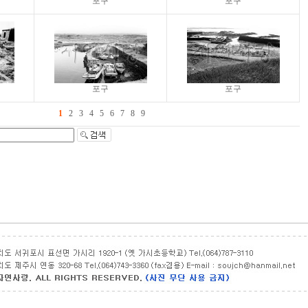
포구
포구
포구
포구
1
2
3
4
5
6
7
8
9