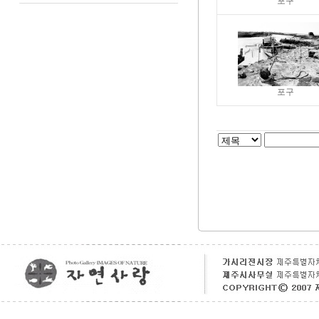
포구
포구