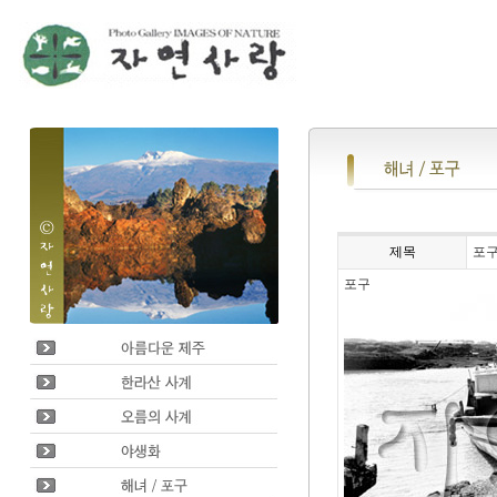
제목
포
포구