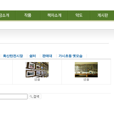
화산탄전시장
쉼터
판매대
가시초등 옛모습
샘플
샘플